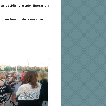
án decidir su propio itinerario a
n, en función de la imaginación,