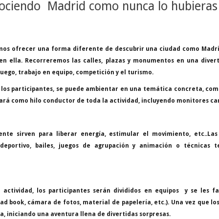
nociendo Madrid como nunca lo hubieras 
os ofrecer una forma diferente de descubrir una ciudad como Madrid
 en ella. Recorreremos las calles, plazas y monumentos en una dive
uego, trabajo en equipo, competición y el turismo.
 los participantes, se puede ambientar en una temática concreta, co
usará como hilo conductor de toda la actividad, incluyendo monitores c
te sirven para liberar energía, estimular el movimiento, etc..Las
deportivo, bailes, juegos de agrupación y animación o técnicas te
a actividad, los participantes serán divididos en equipos y se les f
d book, cámara de fotos, material de papelería, etc.). Una vez que lo
da, iniciando una aventura llena de divertidas sorpresas.